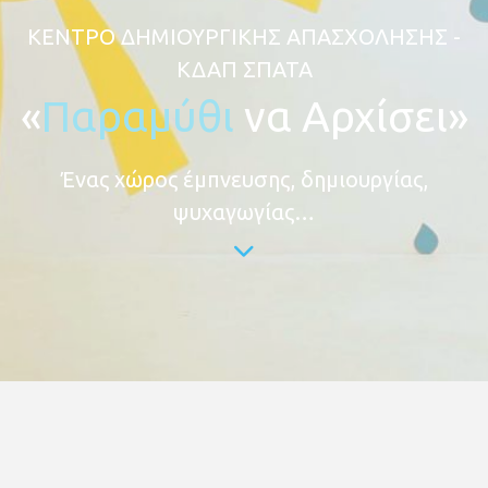
ΚΕΝΤΡΟ ΔΗΜΙΟΥΡΓΙΚΗΣ ΑΠΑΣΧΟΛΗΣΗΣ -
ΚΔΑΠ ΣΠΑΤΑ
«
Παραμύθι
να Αρχίσει»
Ένας χώρος έμπνευσης, δημιουργίας,
ψυχαγωγίας…
