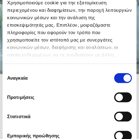
Χρησιμοποιούμε cookie για την εξατομίκευση
περιεχομένου και διαφημίσεων, την παροχή λειτουργιών
Σας περιμένουμε στο χώρο μας, στα Σπάτα,
κοινωνικών μέσων και την ανάλυση της
επισκεψιμότητάς μας. Επιπλέον, μοιραζόμαστε
για να γνωριστούμε και να δημιουργήσουμε
πληροφορίες που αφορούν τον τρόπο που
παρέα με τα παιδιά… πολλά όνειρα!
χρησιμοποιείτε τον ιστότοπό μας με συνεργάτες
κοινωνικών μέσων, διαφήμισης και αναλύσεων, οι
οποίοι ενδεχομένως να τις συνδυάσουν με άλλες
πληροφορίες που τους έχετε παραχωρήσει ή τις οποίες
έχουν συλλέξει σε σχέση με την από μέρους σας χρήση
Επιλογή
των υπηρεσιών τους.
Αναγκαία
συγκατάθεσης
ΠΛΗΡΟΦΟΡΙΕΣ:
Προτιμήσεις
Στατιστικά
Τι είναι τα ΚΔΑΠ – ΚΕΝΤΡΑ
Εμπορικής προώθησης
ΔΗΜΙΟΥΡΓΙΚΗΣ ΑΠΑΣΧΟΛΗΣΗΣ