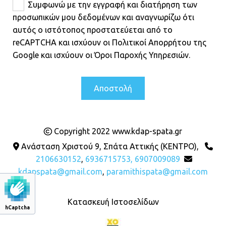
Συμφωνώ με την εγγραφή και διατήρηση των
προσωπικών μου δεδομένων και αναγνωρίζω ότι
αυτός ο ιστότοπος προστατεύεται από το
reCAPTCHA και ισχύουν οι Πολιτικοί Απορρήτου της
Google και ισχύουν οι Όροι Παροχής Υπηρεσιών.
Copyright 2022 www.kdap-spata.gr

Ανάσταση Χριστού 9, Σπάτα Αττικής (ΚΕΝΤΡΟ),


2106630152
,
6936715753,
6907009089

kdapspata@gmail.com
,
paramithispata@gmail.com
Κατασκευή Ιστοσελίδων
hCaptcha