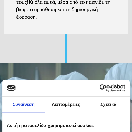
τους! Κι όλα αυτά, μέσα από το παιχνίδι, τη
βιωματική μάθηση και τη δημιουργική
έκφραση.
ΚΕΝΤΡΟ ΔΗΜΙΟΥΡΓΙΚΗΣ
Συναίνεση
Λεπτομέρειες
Σχετικά
ΑΠΑΣΧΟΛΗΣΗΣ - ΚΔΑΠ
«Παραμύθι να Αρχίσει»
Αυτή η ιστοσελίδα χρησιμοποιεί cookies